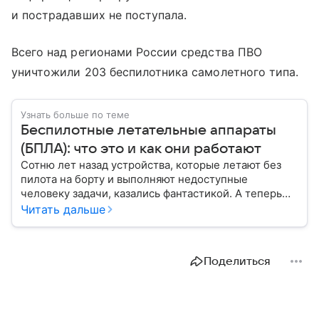
и пострадавших не поступала.
Всего над регионами России средства ПВО
уничтожили 203 беспилотника самолетного типа.
Узнать больше по теме
Беспилотные летательные аппараты
(БПЛА): что это и как они работают
Сотню лет назад устройства, которые летают без
пилота на борту и выполняют недоступные
человеку задачи, казались фантастикой. А теперь
они стали реальностью: собрали главное о
Читать дальше
беспилотных летательных аппаратах (БПЛА) и о
том, для чего они нужны.
Поделиться