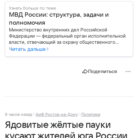
Узнать больше по теме
МВД России: структура, задачи и
полномочия
Министерство внутренних дел Российской
Федерации — федеральный орган исполнительной
власти, отвечающий за охрану общественного
порядка, борьбу с преступностью, обеспечение
Читать дальше
безопасности граждан и реализацию
государственной политики в сфере внутренних дел.
В материале рассказываем, чем занимается МВД
Поделиться
России, какие задачи выполняет министерство, как
устроена его структура, кто возглавляет ведомство
и какие полномочия оно имеет.
9 часов назад
АиФ Ростов-на-Дону
Политика
Ядовитые жёлтые пауки
кусают жителей юга России