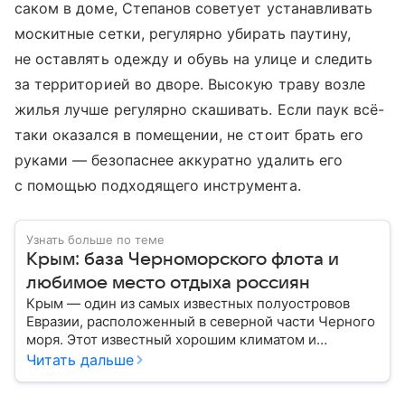
саком в доме, Степанов советует устанавливать
москитные сетки, регулярно убирать паутину,
не оставлять одежду и обувь на улице и следить
за территорией во дворе. Высокую траву возле
жилья лучше регулярно скашивать. Если паук всё-
таки оказался в помещении, не стоит брать его
руками — безопаснее аккуратно удалить его
с помощью подходящего инструмента.
Узнать больше по теме
Крым: база Черноморского флота и
любимое место отдыха россиян
Крым — один из самых известных полуостровов
Евразии, расположенный в северной части Черного
моря. Этот известный хорошим климатом и
красивой природой регион имеет также огромное
Читать дальше
историческое, военное и экономическое значение.
На протяжении веков Крым переходил от одного