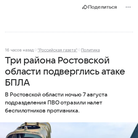
государства к другому, а его географическое
Поделиться
положение сделало полуостров ключевой точкой
по контролю Черного моря.
16 часов назад
"Российская газета"
Политика
Три района Ростовской
области подверглись атаке
БПЛА
В Ростовской области ночью 7 августа
подразделения ПВО отразили налет
беспилотников противника.