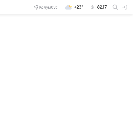
Колумбус
+23°
82.17