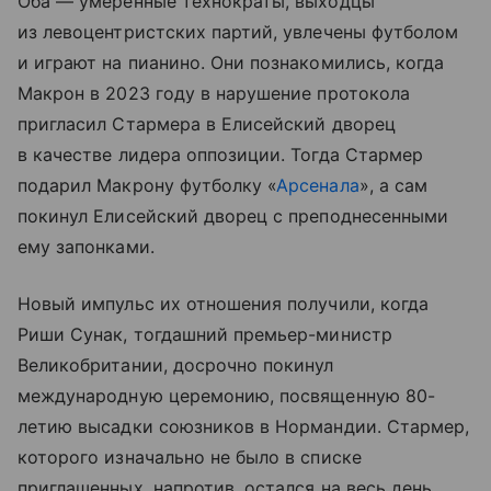
Оба — умеренные технократы, выходцы
из левоцентристских партий, увлечены футболом
и играют на пианино.
Они познакомились, когда
Макрон в 2023 году в нарушение протокола
пригласил Стармера в Елисейский дворец
в качестве лидера оппозиции. Тогда Стармер
подарил Макрону футболку «
Арсенала
», а сам
покинул Елисейский дворец с преподнесенными
ему запонками.
Новый импульс их отношения получили, когда
Риши Сунак, тогдашний премьер-министр
Великобритании, досрочно покинул
международную церемонию, посвященную 80-
летию высадки союзников в Нормандии. Стармер,
которого изначально не было в списке
приглашенных, напротив, остался на весь день,