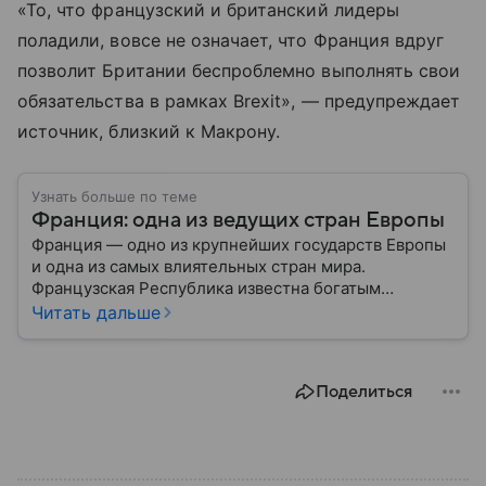
«То, что французский и британский лидеры
поладили, вовсе не означает, что Франция вдруг
позволит Британии беспроблемно выполнять свои
обязательства в рамках Brexit», — предупреждает
источник, близкий к Макрону.
Узнать больше по теме
Франция: одна из ведущих стран Европы
Франция — одно из крупнейших государств Европы
и одна из самых влиятельных стран мира.
Французская Республика известна богатым
культурным наследием, развитой экономикой,
Читать дальше
сильной дипломатией и значительным вкладом в
развитие науки, искусства и философии. Собрали
главное о ней.
Поделиться