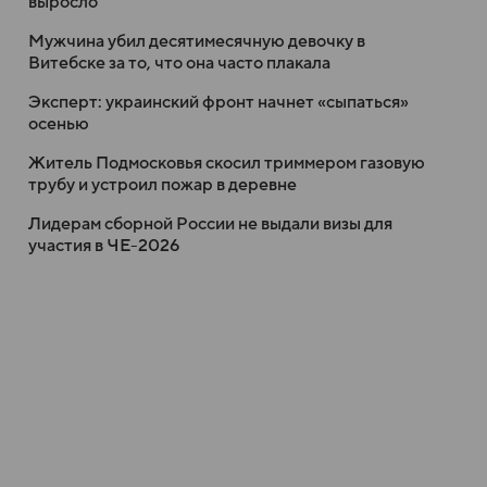
выросло
Мужчина убил десятимесячную девочку в
Витебске за то, что она часто плакала
Эксперт: украинский фронт начнет «сыпаться»
осенью
Житель Подмосковья скосил триммером газовую
трубу и устроил пожар в деревне
Лидерам сборной России не выдали визы для
участия в ЧЕ-2026