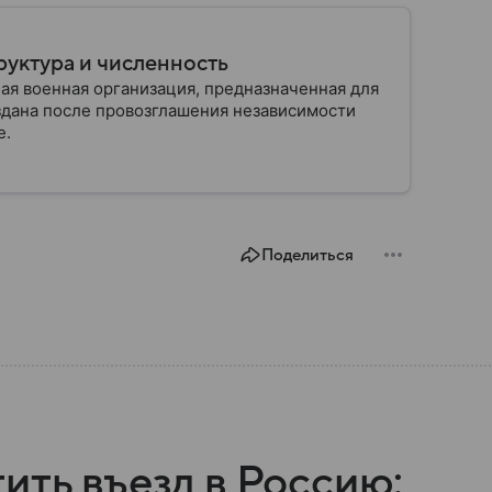
руктура и численность
ая военная организация, предназначенная для
здана после провозглашения независимости
е.
Поделиться
ить въезд в Россию: