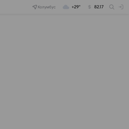
Колумбус
+29°
82.17