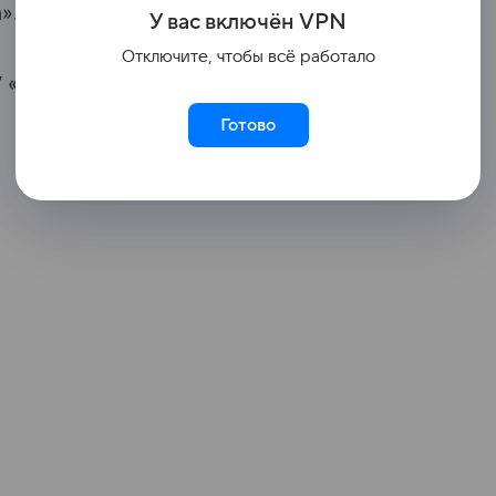
».
У вас включ
ён
V
P
N
Отключите, чтобы всё работало
 «Скала» — в материале RT.
Готово