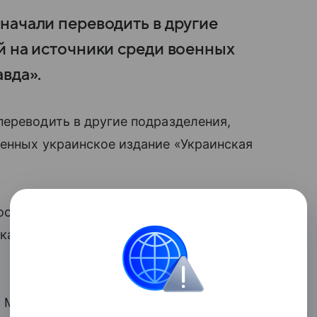
начали переводить в другие
й на источники среди военных
вда».
ереводить в другие подразделения,
оенных украинское издание «Украинская
поступило около недели назад — якобы
 качество управления полком оставляло
й Мазур сообщил об убийствах