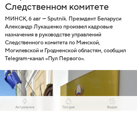
Следственном комитете
МИНСК, 6 авг — Sputnik. Президент Беларуси
Александр Лукашенко произвел кадровые
назначения в руководстве управлений
Следственного комитета по Минской,
Могилевской и Гродненской областям, сообщил
Telegram-канал «Пул Первого».
Актуальное
Топ дня
Видео
Выберите комментарий
Выберите комментарий
Выберите комментарий