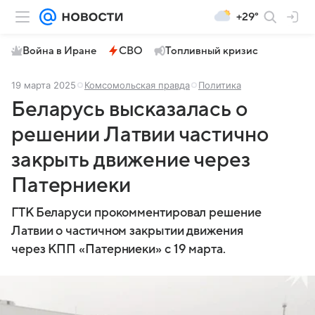
+29°
Война в Иране
СВО
Топливный кризис
19 марта 2025
Комсомольская правда
Политика
Беларусь высказалась о
решении Латвии частично
закрыть движение через
Патерниеки
ГТК Беларуси прокомментировал решение
Латвии о частичном закрытии движения
через КПП «Патерниеки» с 19 марта.