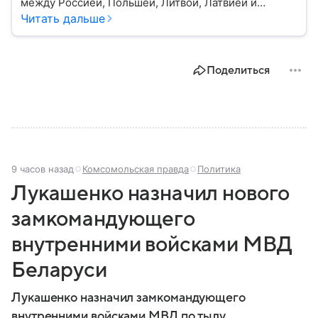
между Россией, Польшей, Литвой, Латвией и
Украиной. Несмотря на свою небольшую
Читать дальше
территорию, страна играет значительную роль в
международной политике и экономике региона. В
этом материале разбираем главное о союзной РФ
Поделиться
республике.
9 часов назад
Комсомольская правда
Политика
Лукашенко назначил нового
замкомандующего
внутренними войсками МВД
Беларуси
Лукашенко назначил замкомандующего
внутренними войсками МВД по тылу.