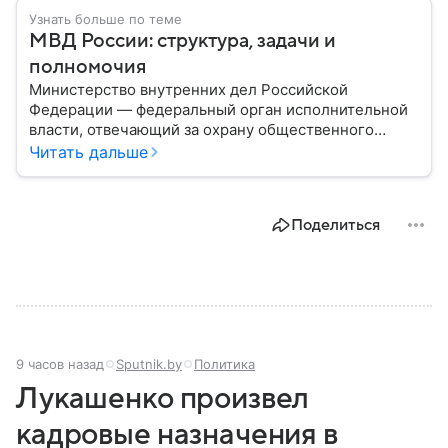
Узнать больше по теме
МВД России: структура, задачи и
полномочия
Министерство внутренних дел Российской
Федерации — федеральный орган исполнительной
власти, отвечающий за охрану общественного
порядка, борьбу с преступностью, обеспечение
Читать дальше
безопасности граждан и реализацию
государственной политики в сфере внутренних дел.
В материале рассказываем, чем занимается МВД
Поделиться
России, какие задачи выполняет министерство, как
устроена его структура, кто возглавляет ведомство
и какие полномочия оно имеет.
9 часов назад
Sputnik.by
Политика
Лукашенко произвел
кадровые назначения в