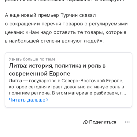
А еще новый премьер Турчин сказал
о сокращении перечня товаров с регулируемыми
ценами: «Нам надо оставить те товары, которые
в наибольшей степени волнуют людей».
Узнать больше по теме
Литва: история, политика и роль в
современной Европе
Литва — государство в Северо-Восточной Европе,
которое сегодня играет довольно активную роль в
политике региона. В этом материале разбираем, где
находится Литва, как она формировалась
Читать дальше
исторически, какое значение имеет сегодня и какие
особенности отличают страну от соседей.
Поделиться