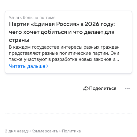
Узнать больше по теме
Партия «Единая Россия» в 2026 году:
чего хочет добиться и что делает для
страны
В каждом государстве интересы разных граждан
представляют разные политические партии. Они
также участвуют в разработке новых законов и
помогают управлять страной. Некоторые из них
Читать дальше
играют совсем небольшую роль на политической
арене, другие годами набирают большинство в
парламенте и в органах местного самоуправления.
Поделиться
Вспоминаем, как партия «Единая Россия» стала
такой, какой ее знают в 2026 году.
2 дня назад
Коммерсантъ
Политика