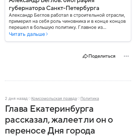
Александр Беглов: биография
губернатора Санкт-Петербурга
Александр Беглов работал в строительной отрасли,
примерил на себя роль чиновника и в конце концов
перешел в большую политику. Главное из
биографии губернатора Санкт-Петербурга — в
Читать дальше
материале.
Поделиться
2 дня назад
Комсомольская правда
Политика
Глава Екатеринбурга
рассказал, жалеет ли он о
переносе Дня города