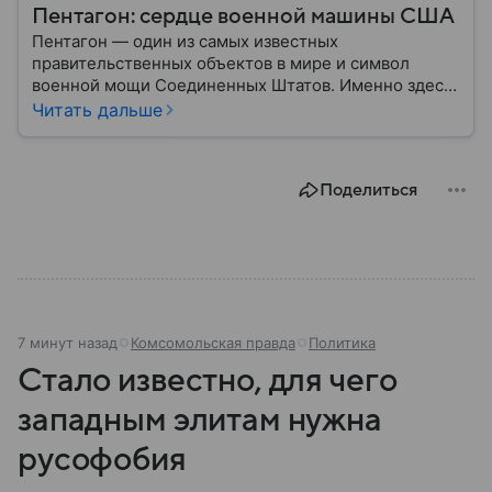
Пентагон: сердце военной машины США
Пентагон — один из самых известных
правительственных объектов в мире и символ
военной мощи Соединенных Штатов. Именно здесь
располагается штаб-квартира Министерства
Читать дальше
обороны США, где принимаются ключевые решения
по вопросам национальной безопасности,
оборонной политики и военных операций.
Поделиться
7 минут назад
Комсомольская правда
Политика
Стало известно, для чего
западным элитам нужна
русофобия