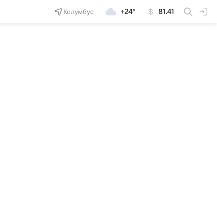
Колумбус
+24°
81.41