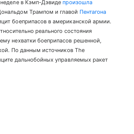
й неделе в Кэмп-Дэвиде
произошла
ональдом Трампом и главой
Пентагона
ицит боеприпасов в американской армии.
относительно реального состояния
лему нехватки боеприпасов решенной,
ской. По данным источников The
фиците дальнобойных управляемых ракет