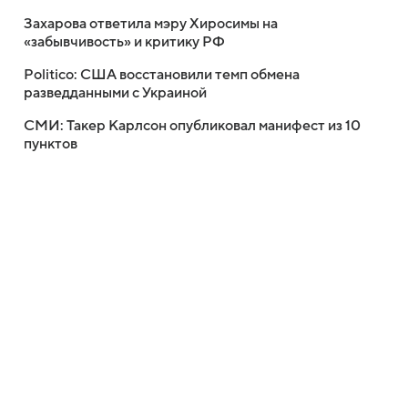
Захарова ответила мэру Хиросимы на
«забывчивость» и критику РФ
Politico: США восстановили темп обмена
разведданными с Украиной
СМИ: Такер Карлсон опубликовал манифест из 10
пунктов