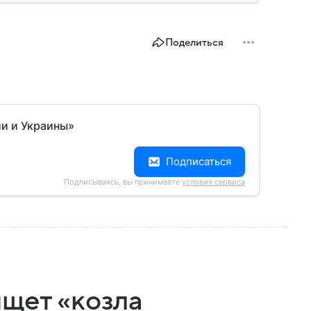
Поделиться
и и Украины⁠»
Подписаться
Подписываясь, вы принимаете
условия сервиса
ищет «козла