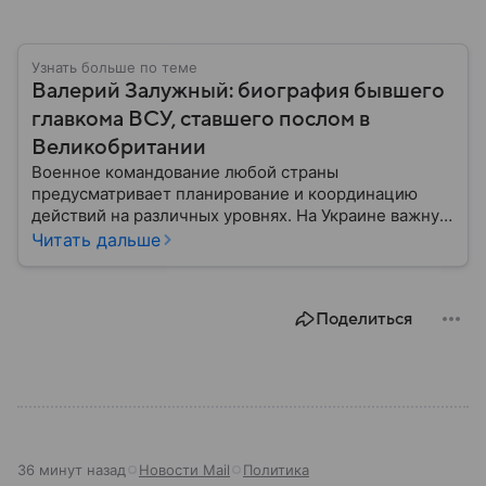
Узнать больше по теме
Валерий Залужный: биография бывшего
главкома ВСУ, ставшего послом в
Великобритании
Военное командование любой страны
предусматривает планирование и координацию
действий на различных уровнях. На Украине важную
роль в этом процессе выполнял Валерий Залужный,
Читать дальше
чья деятельность в момент начала СВО была
связана с управлением вооруженными силами и
реализацией стратегических решений. Собрали
Поделиться
главное из его биографии.
36 минут назад
Новости Mail
Политика