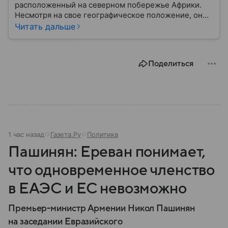
расположенный на северном побережье Африки.
Несмотря на свое географическое положение, он
остается частью Испании и Европейского союза.
Читать дальше
Этот населенный пункт известен стратегическим
расположением у Гибралтарского пролива, богатой
историей и статусом одного из двух испанских
Поделиться
анклавов на африканском континенте: собрали о
нем главное.
1 час назад
Газета.Ру
Политика
Пашинян: Ереван понимает,
что одновременное членство
в ЕАЭС и ЕС невозможно
Премьер-министр Армении Никол Пашинян
на заседании Евразийского