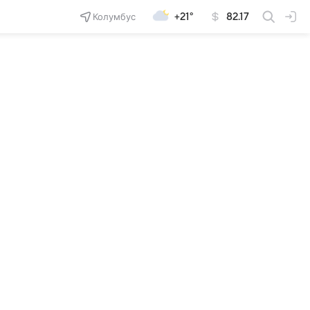
Колумбус
+21°
82.17