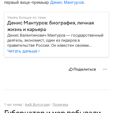
первый вице-премьер
Денис Мантуров
.
Узнать больше по теме
Денис Мантуров: биография, личная
жизнь и карьера
Денис Валентинович Мантуров — государственный
деятель, экономист, один из лидеров в
правительстве России. Он известен своими
амбициозными реформами, активным участием в
Читать дальше
развитии отечественного производства. Его путь —
это история целеустремленности,
профессионального роста и влияния на ключевые
Поделиться
отрасли экономики России. Рассмотрим основные
этапы его жизни и карьеры.
1 час назад
АиФ Волгоград
Политика