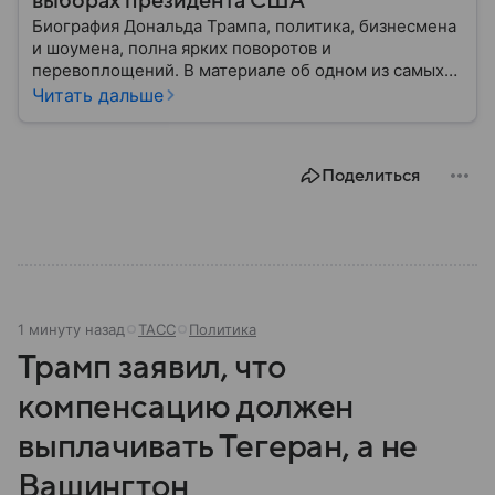
выборах президента США
Биография Дональда Трампа, политика, бизнесмена
и шоумена, полна ярких поворотов и
перевоплощений. В материале об одном из самых
эпатажных деятелей современности мы разберем
Читать дальше
историю его семьи, его детские годы, образование,
начало профессионального пути и политической
карьеры.
Поделиться
1 минуту назад
ТАСС
Политика
Трамп заявил, что
компенсацию должен
выплачивать Тегеран, а не
Вашингтон