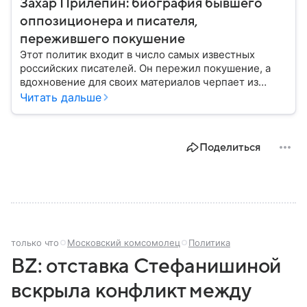
Захар Прилепин: биография бывшего
оппозиционера и писателя,
пережившего покушение
Этот политик входит в число самых известных
российских писателей. Он пережил покушение, а
вдохновение для своих материалов черпает из
жизни обычных людей. Собрали главные факты из
Читать дальше
жизни Захара Прилепина: основную информацию о
его творчестве, политике, семье и карьере.
Поделиться
только что
Московский комсомолец
Политика
BZ: отставка Стефанишиной
вскрыла конфликт между