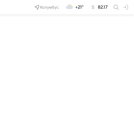
Колумбус
+21°
82.17