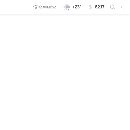
Колумбус
+23°
82.17