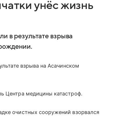
чатки унёс жизнь
ли в результате взрыва
рождении.
зультате взрыва на Асачинском
ь Центра медицины катастроф.
адке очистных сооружений взорвался