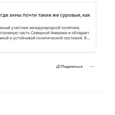
 где зимы почти такие же суровые, как
важный участник международной политики,
 огромную часть Северной Америки и обладает
икой и устойчивой политической системой. В
а на карте мира, какое там политическое
Поделиться