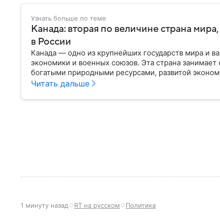
Узнать больше по теме
Канада: вторая по величине страна мира,
в России
Канада — одно из крупнейших государств мира и 
экономики и военных союзов. Эта страна занимает
богатыми природными ресурсами, развитой эконом
этом материале рассказываем, где находится Канад
Читать дальше
устройство и какие у страны отношения с США.
1 минуту назад
RT на русском
Политика