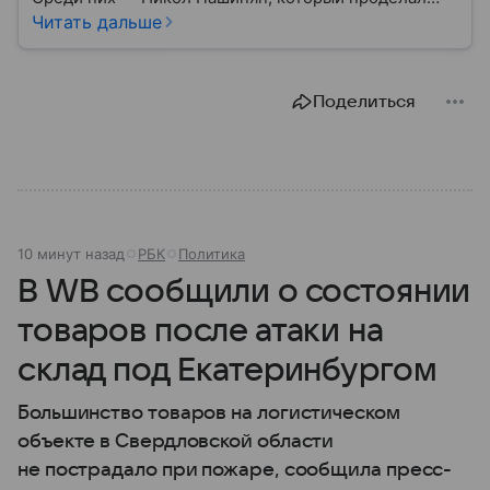
путь от журналиста и оппозиционера до главы
Читать дальше
правительства. Рассказываем, что это за человек и
как он относится к России.
Поделиться
10 минут назад
РБК
Политика
В WB сообщили о состоянии
товаров после атаки на
склад под Екатеринбургом
Большинство товаров на логистическом
объекте в Свердловской области
не пострадало при пожаре, сообщила пресс-