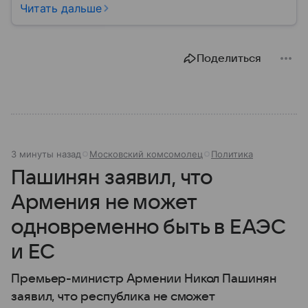
материале — основные сведения об этой стране.
Читать дальше
Поделиться
3 минуты назад
Московский комсомолец
Политика
Пашинян заявил, что
Армения не может
одновременно быть в ЕАЭС
и ЕС
Премьер-министр Армении Никол Пашинян
заявил, что республика не сможет