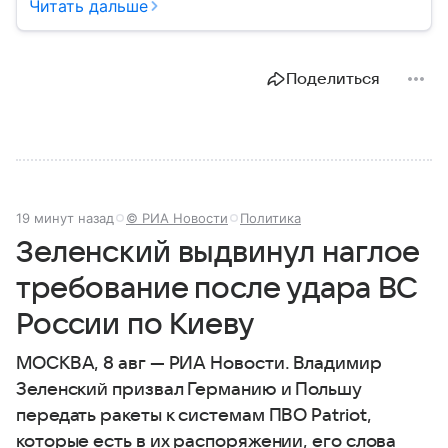
определяющие развитие государства, экономики и
Читать дальше
социальной сферы. Через нижнюю палату
парламента проходят важнейшие решения,
затрагивающие жизнь миллионов граждан.
Поделиться
Разбираемся, как устроена Госдума, какие
полномочия она имеет и как формируется ее
состав.
19 минут назад
© РИА Новости
Политика
Зеленский выдвинул наглое
требование после удара ВС
России по Киеву
МОСКВА, 8 авг — РИА Новости. Владимир
Зеленский призвал Германию и Польшу
передать ракеты к системам ПВО Patriot,
которые есть в их распоряжении, его слова