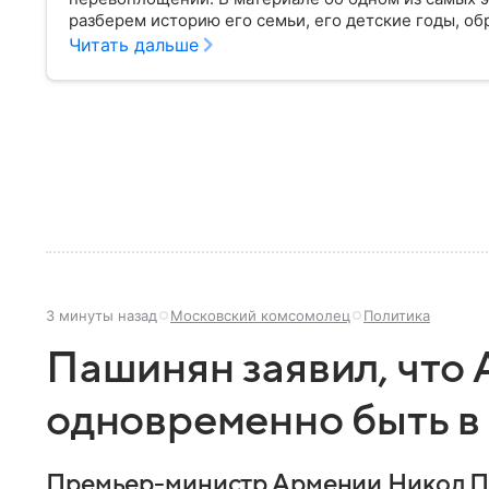
разберем историю его семьи, его детские годы, об
политической карьеры.
Читать дальше
3 минуты назад
Московский комсомолец
Политика
Пашинян заявил, что
одновременно быть в
Премьер-министр Армении Никол Па