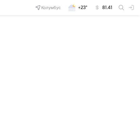
Колумбус
+23°
81.41