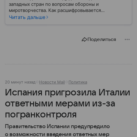
западных стран по вопросам обороны и
миротворчества. Как расшифровывается
аббревиатура, для чего задумывали группировку и к
Читать дальше
каким последствиям привела деятельность альянса
— читайте в материале.
Поделиться
20 минут назад
Новости Mail
Политика
Испания пригрозила Италии
ответными мерами из-за
погранконтроля
Правительство Испании предупредило
о возможности введения ответных мер