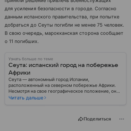
приняли решение привлечь военнослужащих
для усиления безопасности в городе. Согласно
данным испанского правительства, при попытке
добраться до Сеуты погибли не менее 75 человек.
В свою очередь, марокканская сторона сообщает
о 11 погибших.
Узнать больше по теме
Сеута: испанский город на побережье
Африки
Сеута — автономный город Испании,
расположенный на северном побережье Африки.
Несмотря на свое географическое положение, он
остается частью Испании и Европейского союза.
Читать дальше
Этот населенный пункт известен стратегическим
расположением у Гибралтарского пролива, богатой
историей и статусом одного из двух испанских
Поделиться
анклавов на африканском континенте: собрали о
нем главное.