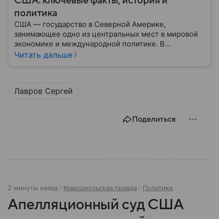
США: ключевые факты, история и
политика
США — государство в Северной Америке,
занимающее одно из центральных мест в мировой
экономике и международной политике. В
материале — основные сведения об этой стране.
Читать дальше
Лавров Сергей
Поделиться
2 минуты назад
Комсомольская правда
Политика
Апелляционный суд США