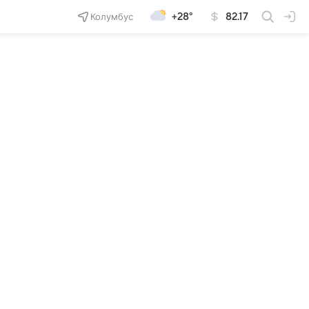
Колумбус
+28°
82.17