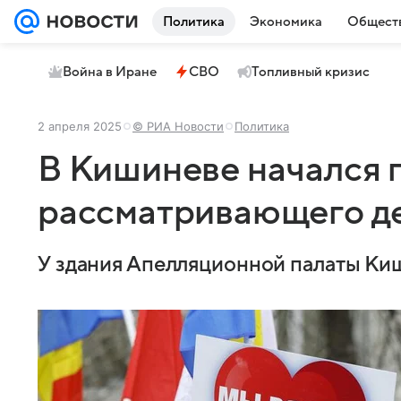
Политика
Экономика
Общест
Война в Иране
СВО
Топливный кризис
2 апреля 2025
© РИА Новости
Политика
В Кишиневе начался п
рассматривающего де
У здания Апелляционной палаты Киш