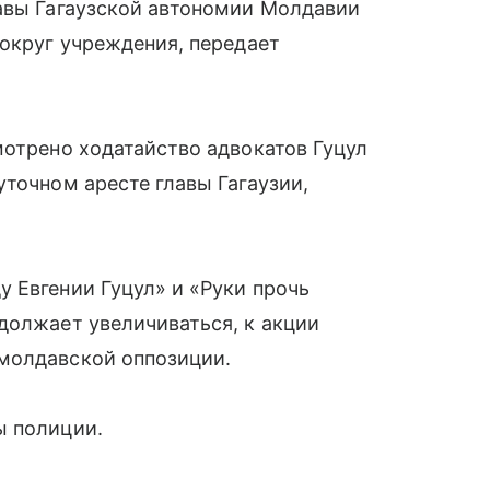
лавы Гагаузской автономии Молдавии
вокруг учреждения, передает
мотрено ходатайство адвокатов Гуцул
уточном аресте главы Гагаузии,
 Евгении Гуцул» и «Руки прочь
должает увеличиваться, к акции
молдавской оппозиции.
ы полиции.