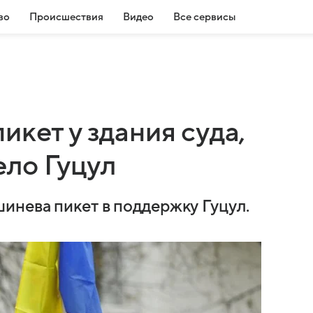
во
Происшествия
Видео
Все сервисы
икет у здания суда,
ло Гуцул
инева пикет в поддержку Гуцул.