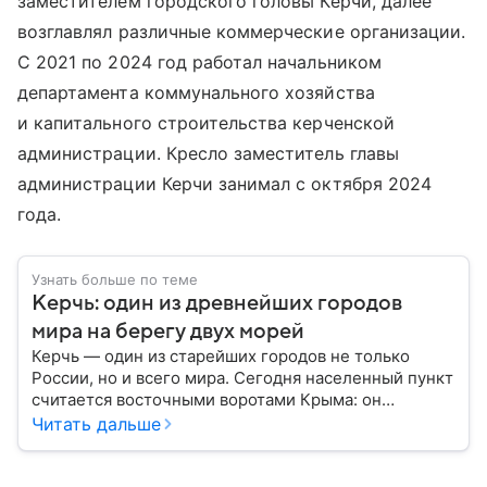
заместителем городского головы Керчи, далее
возглавлял различные коммерческие организации.
С 2021 по 2024 год работал начальником
департамента коммунального хозяйства
и капитального строительства керченской
администрации. Кресло заместитель главы
администрации Керчи занимал с октября 2024
года.
Узнать больше по теме
Керчь: один из древнейших городов
мира на берегу двух морей
Керчь — один из старейших городов не только
России, но и всего мира. Сегодня населенный пункт
считается восточными воротами Крыма: он
известен богатым археологическим наследием,
Читать дальше
памятниками античной эпохи и Крымским мостом,
который соединил полуостров с материковой
частью России. Собрали в материале главное.