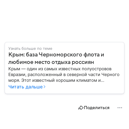
Узнать больше по теме
Крым: база Черноморского флота и
любимое место отдыха россиян
Крым — один из самых известных полуостровов
Евразии, расположенный в северной части Черного
моря. Этот известный хорошим климатом и
красивой природой регион имеет также огромное
Читать дальше
историческое, военное и экономическое значение.
На протяжении веков Крым переходил от одного
государства к другому, а его географическое
Поделиться
положение сделало полуостров ключевой точкой
по контролю Черного моря.