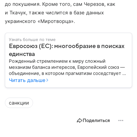
до покушения. Кроме того, сам Черезов, как
и Ткачук, также числится в базе данных
украинского «Миротворца».
Узнать больше по теме
Евросоюз (ЕС): многообразие в поисках
единства
Рожденный стремлением к миру сложный
механизм баланса интересов, Европейский союз —
объединение, в котором прагматизм соседствует с
идеализмом. Амбициозный проект превратил
Читать дальше
исторических соперников в политических
партнеров: собрали главное из истории ЕС.
санкции
Поделиться