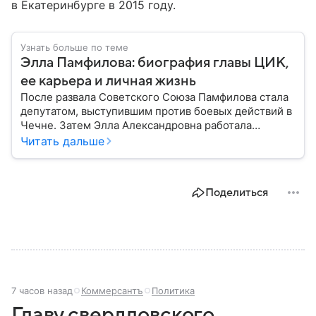
в Екатеринбурге в 2015 году.
Узнать больше по теме
Элла Памфилова: биография главы ЦИК,
ее карьера и личная жизнь
После развала Советского Союза Памфилова стала
депутатом, выступившим против боевых действий в
Чечне. Затем Элла Александровна работала
главным российским омбудсменом: на этом посту
Читать дальше
она развивала правозащитную сферу в РФ, пока не
стала главой ЦИК. Собрали главное из биографии
политика.
Поделиться
7 часов назад
Коммерсантъ
Политика
Главу свердловского