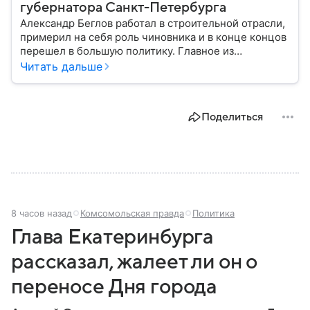
губернатора Санкт-Петербурга
Александр Беглов работал в строительной отрасли,
примерил на себя роль чиновника и в конце концов
перешел в большую политику. Главное из
биографии губернатора Санкт-Петербурга — в
Читать дальше
материале.
Поделиться
8 часов назад
Комсомольская правда
Политика
Глава Екатеринбурга
рассказал, жалеет ли он о
переносе Дня города