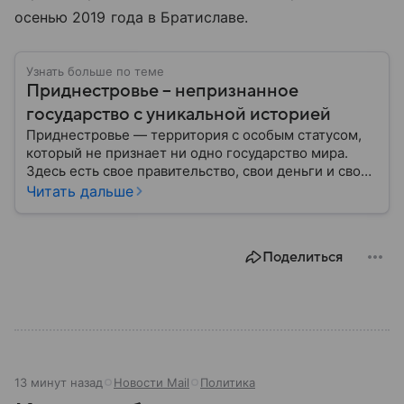
осенью 2019 года в Братиславе.
Узнать больше по теме
Приднестровье – непризнанное
государство с уникальной историей
Приднестровье — территория с особым статусом,
который не признает ни одно государство мира.
Здесь есть свое правительство, свои деньги и свои
законы, но на международной карте такая страна
Читать дальше
отсутствует. Формально эти земли относятся к
Молдове, но уже более 30 лет здесь живут по
собственным правилам. Рассказываем, где
Поделиться
находится этот уникальный анклав, почему его
существование вызывает споры и как устроена
жизнь в месте, которого официально не
существует.
13 минут назад
Новости Mail
Политика