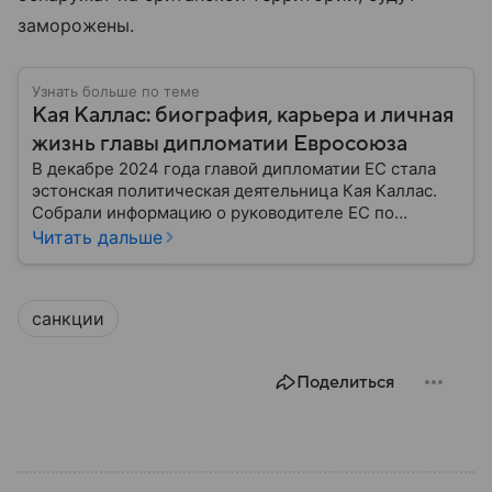
заморожены.
Узнать больше по теме
Кая Каллас: биография, карьера и личная
жизнь главы дипломатии Евросоюза
В декабре 2024 года главой дипломатии ЕС стала
эстонская политическая деятельница Кая Каллас.
Собрали информацию о руководителе ЕС по
международным делам и политике безопасности, а
Читать дальше
также узнали, с чего началась ее карьера.
санкции
Поделиться