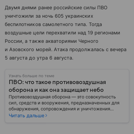
Двумя днями ранее российские силы ПВО
уничтожили за ночь 605 украинских
беспилотников самолетного типа. Тогда
воздушные цели перехватили над 19 регионами
России, а также акваториями Черного
и Азовского морей. Атака продолжалась с вечера
5 августа до утра 6 августа.
Узнать больше по теме
ПВО: что такое противовоздушная
оборона и как она защищает небо
Противовоздушная оборона — это совокупность
сил, средств и вооружения, предназначенных для
обнаружения, сопровождения и уничтожения
средств воздушного нападения. Современные
Читать дальше
системы ПВО считаются одним из ключевых
элементов обеспечения национальной
безопасности любого государства: собрали о них