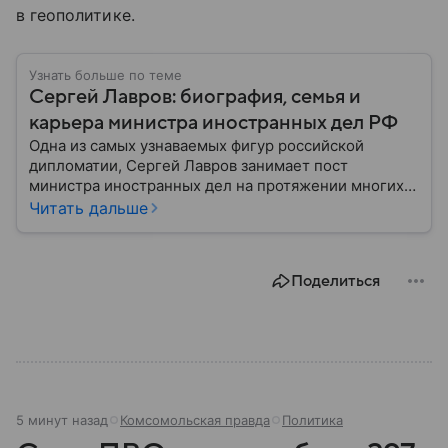
в геополитике.
Узнать больше по теме
Сергей Лавров: биография, семья и
карьера министра иностранных дел РФ
Одна из самых узнаваемых фигур российской
дипломатии, Сергей Лавров занимает пост
министра иностранных дел на протяжении многих
лет. Его деятельность охватывает сложные
Читать дальше
переговоры на международной арене,
продвижение интересов России и участие в
урегулировании глобальных конфликтов. Собрали
Поделиться
главное из его биографии.
5 минут назад
Комсомольская правда
Политика