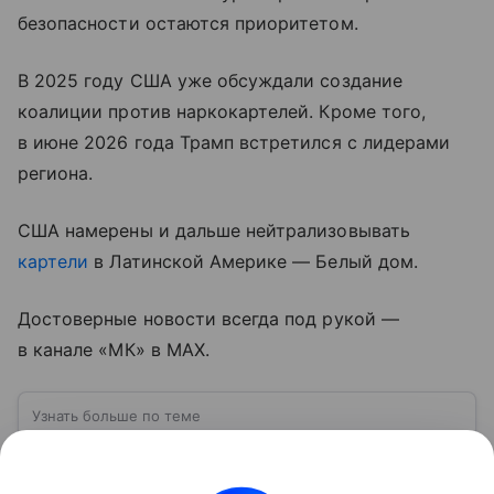
безопасности остаются приоритетом.
В 2025 году США уже обсуждали создание
коалиции против наркокартелей. Кроме того,
в июне 2026 года Трамп встретился с лидерами
региона.
США намерены и дальше нейтрализовывать
картели
в Латинской Америке — Белый дом.
Достоверные новости всегда под рукой —
в канале «МК» в MAX.
Узнать больше по теме
США: ключевые факты, история и
политика
США — государство в Северной Америке,