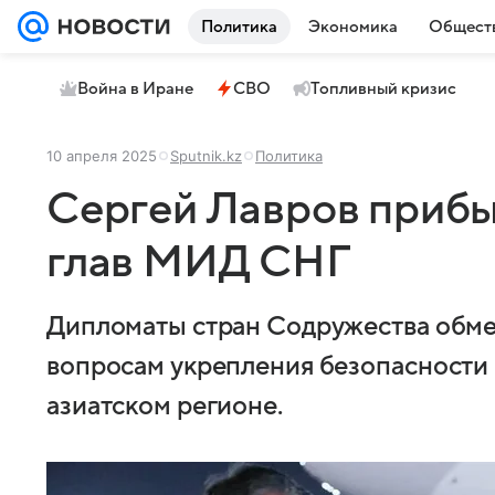
Политика
Экономика
Общест
Война в Иране
СВО
Топливный кризис
10 апреля 2025
Sputnik.kz
Политика
Сергей Лавров прибы
глав МИД СНГ
Дипломаты стран Содружества обм
вопросам укрепления безопасности 
азиатском регионе.