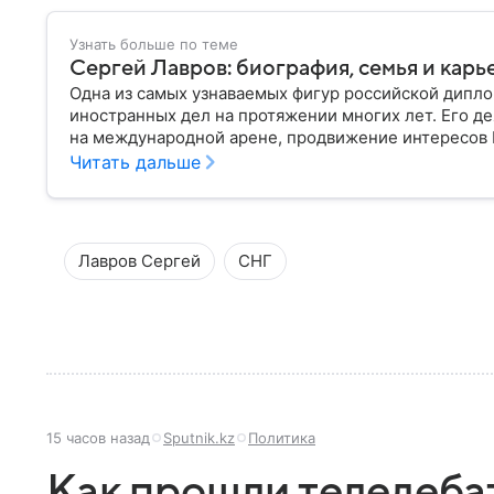
Узнать больше по теме
Сергей Лавров: биография, семья и кар
Одна из самых узнаваемых фигур российской дипло
иностранных дел на протяжении многих лет. Его д
на международной арене, продвижение интересов Р
конфликтов. Собрали главное из его биографии.
Читать дальше
Лавров Сергей
СНГ
15 часов назад
Sputnik.kz
Политика
Как прошли теледеба