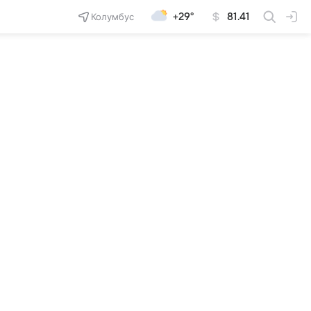
Колумбус
+29°
81.41