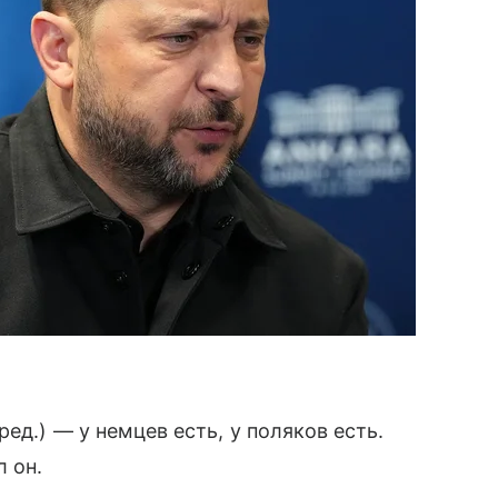
ед.) — у немцев есть, у поляков есть.
л он.