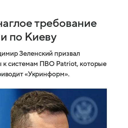
наглое требование
и по Киеву
димир Зеленский призвал
 к системам ПВО Patriot, которые
приводит «Укринформ».