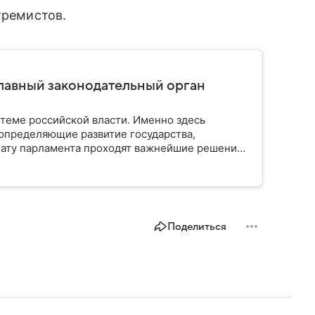
тремистов.
главный законодательный орган
стеме российской власти. Именно здесь
определяющие развитие государства,
ату парламента проходят важнейшие решения,
мся, как устроена Госдума, какие полномочия
Поделиться