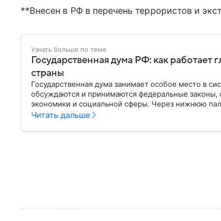
**Внесен в РФ в перечень террористов и экс
Узнать больше по теме
Государственная дума РФ: как работает 
страны
Государственная дума занимает особое место в си
обсуждаются и принимаются федеральные законы, 
экономики и социальной сферы. Через нижнюю пал
затрагивающие жизнь миллионов граждан. Разбирае
Читать дальше
она имеет и как формируется ее состав.