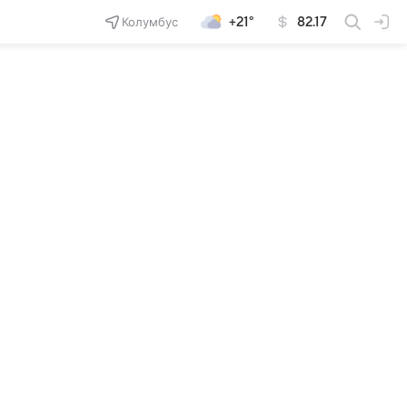
Колумбус
+21°
82.17