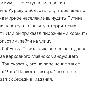
ксимум — преступление против
ить Курскую область так, чтобы живые
на мирное население вынудить Путина
ии на какую-то занятую территорию
нает? Или он приказал пирожными кормить
опустим, зайти на улицу
 бабушку. Таких приказов он не отдавал.
каза верховного главнокомандующего
Так сказать, это на повешение тянет.
** из “Правого сектора”, то он его
азал собеседник издания.