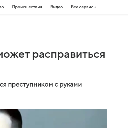
во
Происшествия
Видео
Все сервисы
 может расправиться
тся преступником с руками