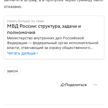
отказано.
Узнать больше по теме
МВД России: структура, задачи и
полномочия
Министерство внутренних дел Российской
Федерации — федеральный орган исполнительной
власти, отвечающий за охрану общественного
порядка, борьбу с преступностью, обеспечение
Читать дальше
безопасности граждан и реализацию
государственной политики в сфере внутренних дел.
В материале рассказываем, чем занимается МВД
закон
России, какие задачи выполняет министерство, как
устроена его структура, кто возглавляет ведомство
и какие полномочия оно имеет.
Поделиться