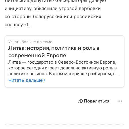
Литовские депутаты-консерваторы данную
инициативу объяснили угрозой вербовки
со стороны белорусских или российских
спецслужб.
Узнать больше по теме
Литва: история, политика и роль в
современной Европе
Литва — государство в Северо-Восточной Европе,
которое сегодня играет довольно активную роль в
политике региона. В этом материале разбираем, где
находится Литва, как она формировалась
Читать дальше
исторически, какое значение имеет сегодня и какие
особенности отличают страну от соседей.
Поделиться