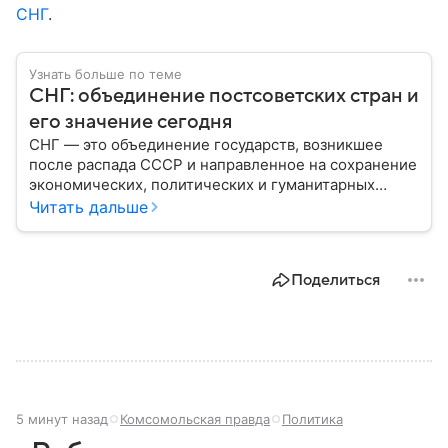
СНГ
.
Узнать больше по теме
СНГ: объединение постсоветских стран и
его значение сегодня
СНГ — это объединение государств, возникшее
после распада СССР и направленное на сохранение
экономических, политических и гуманитарных
связей между бывшими союзными республиками.
Читать дальше
Несмотря на изменения в международной
обстановке, СНГ продолжает функционировать как
площадка для взаимодействия стран региона.
Поделиться
Собрали главное по теме на сегодняшний день.
5 минут назад
Комсомольская правда
Политика