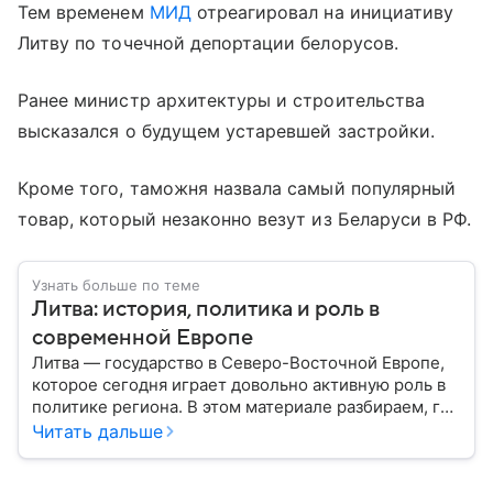
Тем временем
МИД
отреагировал на инициативу
Литву по точечной депортации белорусов.
Ранее министр архитектуры и строительства
высказался о будущем устаревшей застройки.
Кроме того, таможня назвала самый популярный
товар, который незаконно везут из Беларуси в РФ.
Узнать больше по теме
Литва: история, политика и роль в
современной Европе
Литва — государство в Северо-Восточной Европе,
которое сегодня играет довольно активную роль в
политике региона. В этом материале разбираем, где
находится Литва, как она формировалась
Читать дальше
исторически, какое значение имеет сегодня и какие
особенности отличают страну от соседей.