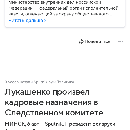
Министерство внутренних дел Российской
Федерации — федеральный орган исполнительной
власти, отвечающий за охрану общественного
порядка, борьбу с преступностью, обеспечение
Читать дальше
безопасности граждан и реализацию
государственной политики в сфере внутренних дел.
В материале рассказываем, чем занимается МВД
Поделиться
России, какие задачи выполняет министерство, как
устроена его структура, кто возглавляет ведомство
и какие полномочия оно имеет.
9 часов назад
Sputnik.by
Политика
Лукашенко произвел
кадровые назначения в
Следственном комитете
МИНСК, 6 авг — Sputnik. Президент Беларуси