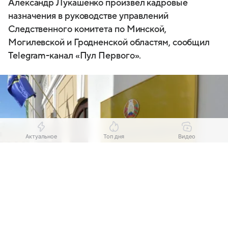
Александр Лукашенко произвел кадровые
назначения в руководстве управлений
Следственного комитета по Минской,
Могилевской и Гродненской областям, сообщил
Telegram-канал «Пул Первого».
Актуальное
Топ дня
Видео
Выберите комментарий
Выберите комментарий
Выберите комментарий
Информация полезная и актуальная
Информация полезная и актуальная
Информация полезная и актуальная
Заголовок вводит в заблуждение
Заголовок вводит в заблуждение
Заголовок вводит в заблуждение
Источник:
Sputnik.by