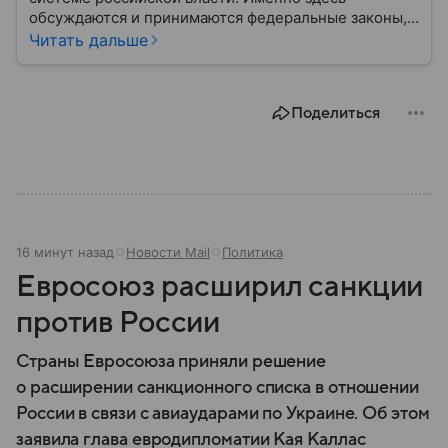
обсуждаются и принимаются федеральные законы,
определяющие развитие государства, экономики и
Читать дальше
социальной сферы. Через нижнюю палату
парламента проходят важнейшие решения,
затрагивающие жизнь миллионов граждан.
Поделиться
Разбираемся, как устроена Госдума, какие
полномочия она имеет и как формируется ее
состав.
16 минут назад
Новости Mail
Политика
Евросоюз расширил санкции
против России
Страны Евросоюза приняли решение
о расширении санкционного списка в отношении
России в связи с авиаударами по Украине. Об этом
заявила глава евродипломатии Кая Каллас