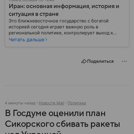
Иран: основная информация, история и
ситуация в стране
Это ближневосточное государство с богатой
историей сегодня играет важную роль в
региональной политике, контролирует выход к
Персидскому заливу и Ормузскому проливу, а также
Читать дальше
остается одним из крупнейших производителей
нефти и газа. В материале — главное об Иране.
Поделиться
4 минуты назад
Новости Mail
Политика
В Госдуме оценили план
Сикорского сбивать ракеты