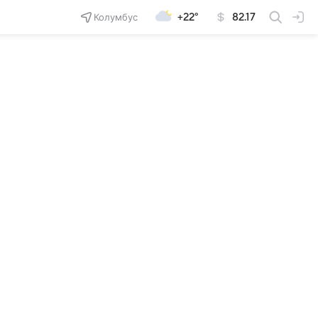
Колумбус
+22°
82.17