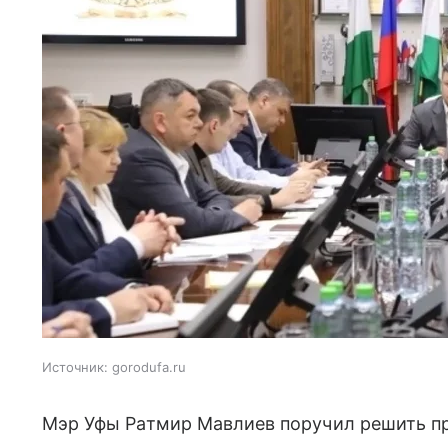
Источник:
gorodufa.ru
Мэр Уфы Ратмир Мавлиев поручил решить п