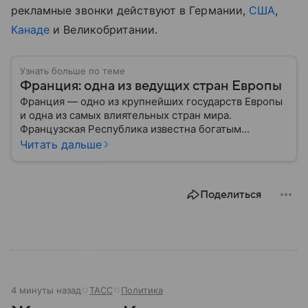
рекламные звонки действуют в Германии,
США
,
Канаде
и Великобритании.
Узнать больше по теме
Франция: одна из ведущих стран Европы
Франция — одно из крупнейших государств Европы
и одна из самых влиятельных стран мира.
Французская Республика известна богатым
культурным наследием, развитой экономикой,
Читать дальше
сильной дипломатией и значительным вкладом в
развитие науки, искусства и философии. Собрали
главное о ней.
Поделиться
4 минуты назад
ТАСС
Политика