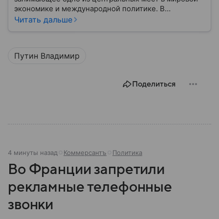
экономике и международной политике. В
материале — основные сведения об этой стране.
Читать дальше
Путин Владимир
Поделиться
4 минуты назад
Коммерсантъ
Политика
Во Франции запретили
рекламные телефонные
звонки