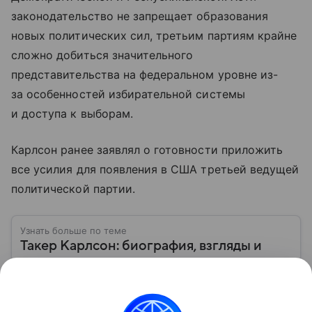
законодательство не запрещает образования
новых политических сил, третьим партиям крайне
сложно добиться значительного
представительства на федеральном уровне из-
за особенностей избирательной системы
и доступа к выборам.
Карлсон ранее заявлял о готовности приложить
все усилия для появления в США третьей ведущей
политической партии.
Узнать больше по теме
Такер Карлсон: биография, взгляды и
знаменитые интервью американского
журналиста
Американский политический обозреватель Такер
Карлсон в последние годы приобрел всемирную