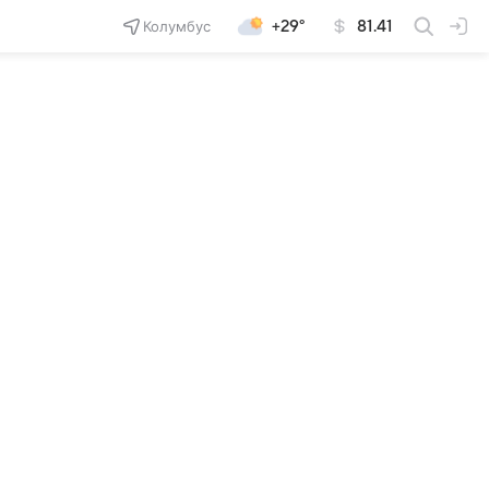
Колумбус
+29°
81.41