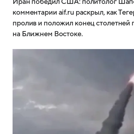
Иран победил США: политолог Шап
комментарии aif.ru раскрыл, как Тег
пролив и положил конец столетней
на Ближнем Востоке.