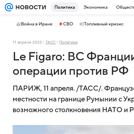
Политика
Экономика
Общест
Война в Иране
СВО
Топливный кризис
11 апреля 2025
ТАСС
Политика
Le Figaro: ВС Франци
операции против РФ
ПАРИЖ, 11 апреля. /ТАСС/. Француз
местности на границе Румынии с Ук
возможного столкновения НАТО и Рос