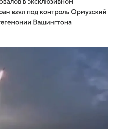
овалов в эксклюзивном
еран взял под контроль Ормузский
 гегемонии Вашингтона