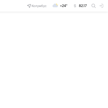
Колумбус
+24°
82.17