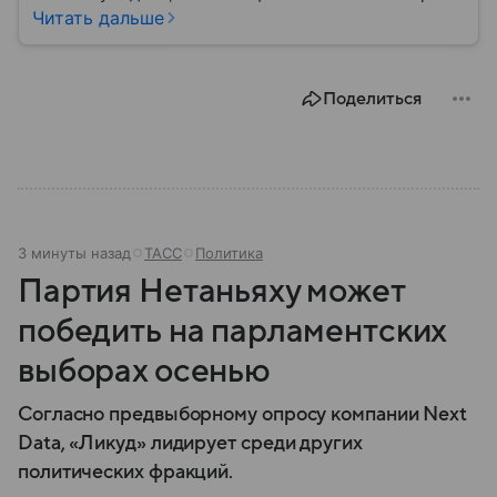
они стали реальностью: собрали главное о
Читать дальше
беспилотных летательных аппаратах (БПЛА) и о
том, для чего они нужны.
Поделиться
3 минуты назад
ТАСС
Политика
Партия Нетаньяху может
победить на парламентских
выборах осенью
Согласно предвыборному опросу компании Next
Data, «Ликуд» лидирует среди других
политических фракций.