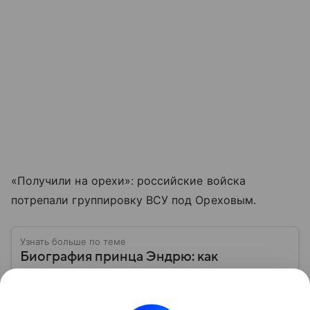
«Получили на орехи»: российские войска
потрепали группировку ВСУ под Ореховым.
Узнать больше по теме
Биография принца Эндрю: как
популярный член королевской семьи
Британии лишился титулов и привилегий
Его называли одним из самых любимых сыновей