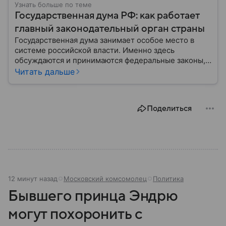
Узнать больше по теме
Государственная дума РФ: как работает
главный законодательный орган страны
Государственная дума занимает особое место в
системе российской власти. Именно здесь
обсуждаются и принимаются федеральные законы,
определяющие развитие государства, экономики и
Читать дальше
социальной сферы. Через нижнюю палату
парламента проходят важнейшие решения,
затрагивающие жизнь миллионов граждан.
Поделиться
Разбираемся, как устроена Госдума, какие
полномочия она имеет и как формируется ее
состав.
12 минут назад
Московский комсомолец
Политика
Бывшего принца Эндрю
могут похоронить с