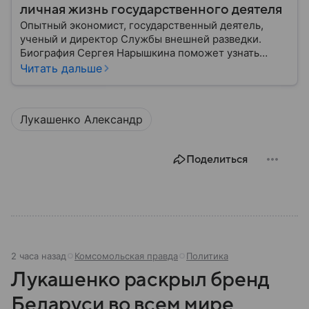
личная жизнь государственного деятеля
Опытный экономист, государственный деятель,
ученый и директор Службы внешней разведки.
Биография Сергея Нарышкина поможет узнать
главное о жизни политической фигуры, часто
Читать дальше
остающейся в тени, но оказывающей влияние на
события мирового масштаба.
Лукашенко Александр
Поделиться
2 часа назад
Комсомольская правда
Политика
Лукашенко раскрыл бренд
Беларуси во всем мире