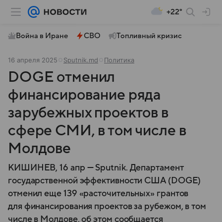
+22°
Война в Иране
СВО
Топливный кризис
16 апреля 2025
Sputnik.md
Политика
DOGE отменил
финансирование ряда
зарубежных проектов в
сфере СМИ, в том числе в
Молдове
КИШИНЕВ, 16 апр — Sputnik. Департамент
государственной эффективности США (DOGE)
отменил еще 139 «расточительных» грантов
для финансирования проектов за рубежом, в том
числе в Молдове, об этом сообщается