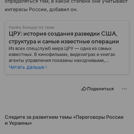
определяться тем, в какой степени они учитывают
интересы России, добавил он.
Узнать больше по теме
ЦРУ: история создания разведки США,
структура и самые известные операции
Из всех спецслужб мира ЦРУ — одна из самых
известных. В кинофильмах, видеоиграх и книгах
агенты управления показаны находчивыми,
смелыми и принципиальными людьми, для которых
Читать дальше
нет невыполнимых задач. Но реальность довольно
сильно отличается от картинки с экрана: собрали
главное об истории управления, его структуре и
Поделиться
главных его отличиях от ФБР.
Следите за развитием темы «Переговоры России
и Украины⁠»