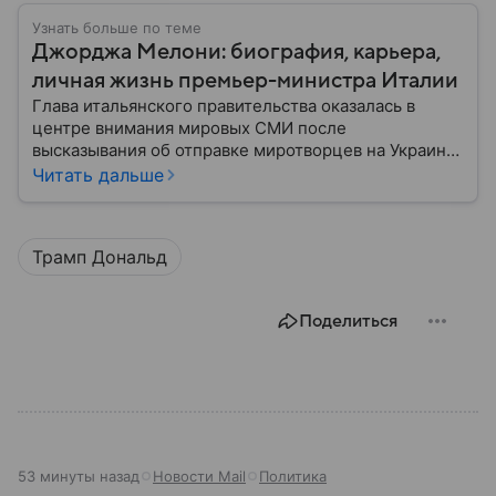
Узнать больше по теме
Джорджа Мелони: биография, карьера,
личная жизнь премьер-министра Италии
Глава итальянского правительства оказалась в
центре внимания мировых СМИ после
высказывания об отправке миротворцев на Украину.
Рассказываем, кто такая Джорджа Мелони и как она
Читать дальше
сделала карьеру в политике.
Трамп Дональд
Поделиться
53 минуты назад
Новости Mail
Политика