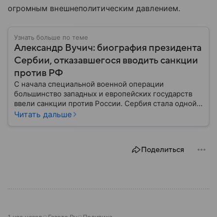
огромным внешнеполитическим давлением.
Узнать больше по теме
Александр Вучич: биография президента
Сербии, отказавшегося вводить санкции
против РФ
С начала специальной военной операции
большинство западных и европейских государств
ввели санкции против России. Сербия стала одной
из немногих стран, оставшейся нейтральной в этом
Читать дальше
вопросе. Собрали главное из биографии ее
нынешнего президента, Александра Вучича,
предложившего дружественный курс по отношению
Поделиться
к РФ.