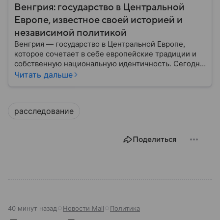
Венгрия: государство в Центральной
Европе, известное своей историей и
независимой политикой
Венгрия — государство в Центральной Европе,
которое сочетает в себе европейские традиции и
собственную национальную идентичность. Сегодня
страна играет заметную роль в политике ЕС, а ее
Читать дальше
премьер открыто поддерживает США и Дональда
Трампа. Собрали самое важное по теме.
расследование
Поделиться
40 минут назад
Новости Mail
Политика