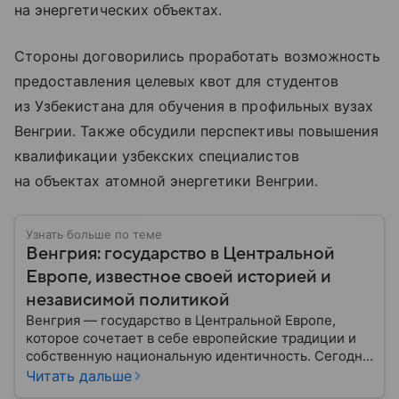
на энергетических объектах.
Стороны договорились проработать возможность
предоставления целевых квот для студентов
из Узбекистана для обучения в профильных вузах
Венгрии. Также обсудили перспективы повышения
квалификации узбекских специалистов
на объектах атомной энергетики Венгрии.
Узнать больше по теме
Венгрия: государство в Центральной
Европе, известное своей историей и
независимой политикой
Венгрия — государство в Центральной Европе,
которое сочетает в себе европейские традиции и
собственную национальную идентичность. Сегодня
страна играет заметную роль в политике ЕС, а ее
Читать дальше
премьер открыто поддерживает США и Дональда