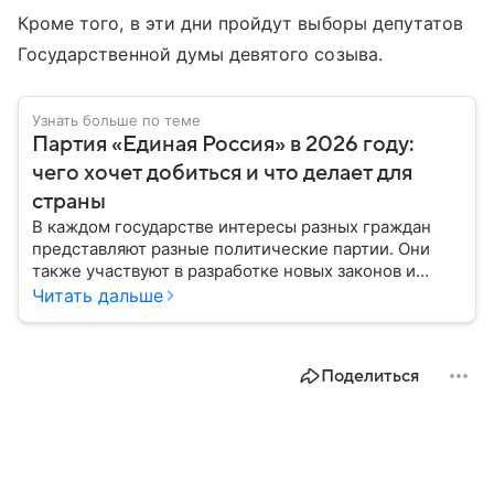
Кроме того, в эти дни пройдут выборы депутатов
Государственной думы девятого созыва.
Узнать больше по теме
Партия «Единая Россия» в 2026 году:
чего хочет добиться и что делает для
страны
В каждом государстве интересы разных граждан
представляют разные политические партии. Они
также участвуют в разработке новых законов и
помогают управлять страной. Некоторые из них
Читать дальше
играют совсем небольшую роль на политической
арене, другие годами набирают большинство в
парламенте и в органах местного самоуправления.
Поделиться
Вспоминаем, как партия «Единая Россия» стала
такой, какой ее знают в 2026 году.