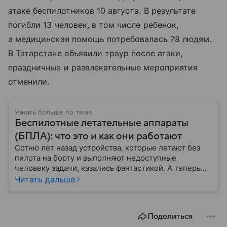
атаке беспилотников 10 августа. В результате
погибли 13 человек, в том числе ребенок,
а медицинская помощь потребовалась 78 людям.
В Татарстане объявили траур после атаки,
праздничные и развлекательные мероприятия
отменили.
Узнать больше по теме
Беспилотные летательные аппараты
(БПЛА): что это и как они работают
Сотню лет назад устройства, которые летают без
пилота на борту и выполняют недоступные
человеку задачи, казались фантастикой. А теперь
они стали реальностью: собрали главное о
Читать дальше
беспилотных летательных аппаратах (БПЛА) и о
том, для чего они нужны.
Поделиться