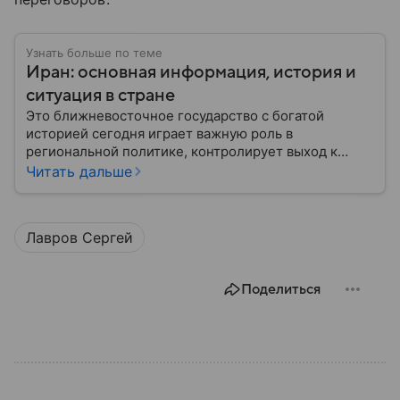
Узнать больше по теме
Иран: основная информация, история и
ситуация в стране
Это ближневосточное государство с богатой
историей сегодня играет важную роль в
региональной политике, контролирует выход к
Персидскому заливу и Ормузскому проливу, а также
Читать дальше
остается одним из крупнейших производителей
нефти и газа. В материале — главное об Иране.
Лавров Сергей
Поделиться