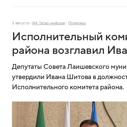
3 августа
ИА Татар-информ
Политика
Исполнительный ком
района возглавил Ив
Депутаты Совета Лаишевского муни
утвердили Ивана Шитова в должнос
Исполнительного комитета района.