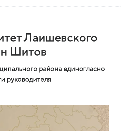
итет Лаишевского
ан Шитов
ципального района единогласно
ти руководителя