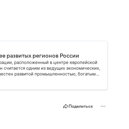
лее развитых регионов России
рации, расположенный в центре европейской
он считается одним из ведущих экономических,
звестен развитой промышленностью, богатым
елением и столицей — Казанью. Собрали все
Поделиться