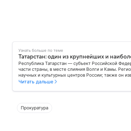
Узнать больше по теме
Татарстан: один из крупнейших и наибо
Республика Татарстан — субъект Российской Феде
части страны, в месте слияния Волги и Камы. Реги
научных и культурных центров России; также он и
историческим наследием, многонациональным нас
Читать дальше
самое главное.
Прокуратура