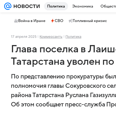
Политика
Экономика
Общест
Война в Иране
СВО
Топливный кризис
17 апреля 2025
Коммерсантъ
Политика
Глава поселка в Лаи
Татарстана уволен по
По представлению прокуратуры бы
полномочия главы Сокуровского се
района Татарстана Руслана Газизулли
Об этом сообщает пресс-служба Пр