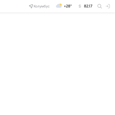
Колумбус
+28°
82.17