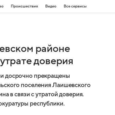
во
Происшествия
Видео
Все сервисы
шевском районе
 утрате доверия
ли досрочно прекращены
льского поселения Лаишевского
на в связи с утратой доверия.
окуратуры республики.