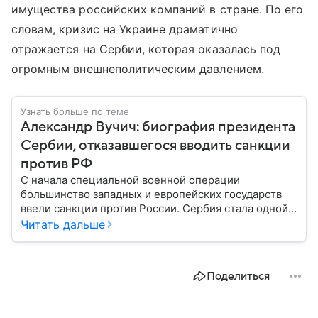
имущества российских компаний в стране. По его
словам, кризис на Украине драматично
отражается на Сербии, которая оказалась под
огромным внешнеполитическим давлением.
Узнать больше по теме
Александр Вучич: биография президента
Сербии, отказавшегося вводить санкции
против РФ
С начала специальной военной операции
большинство западных и европейских государств
ввели санкции против России. Сербия стала одной
из немногих стран, оставшейся нейтральной в этом
Читать дальше
вопросе. Собрали главное из биографии ее
нынешнего президента, Александра Вучича,
предложившего дружественный курс по отношению
Поделиться
к РФ.