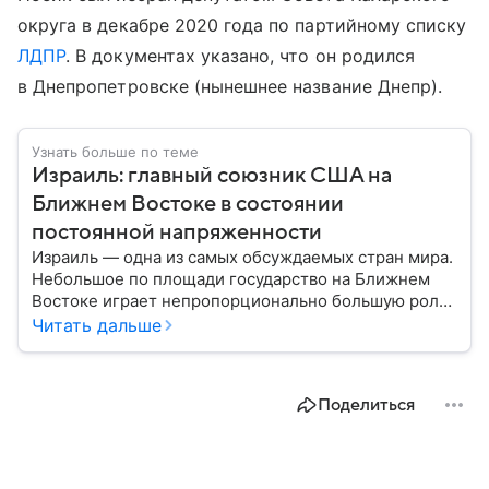
округа в декабре 2020 года по партийному списку
ЛДПР
. В документах указано, что он родился
в Днепропетровске (нынешнее название Днепр).
Узнать больше по теме
Израиль: главный союзник США на
Ближнем Востоке в состоянии
постоянной напряженности
Израиль — одна из самых обсуждаемых стран мира.
Небольшое по площади государство на Ближнем
Востоке играет непропорционально большую роль
в международной политике, безопасности и
Читать дальше
технологиях. В материале — главное об одном из
важнейших союзников США.
Поделиться