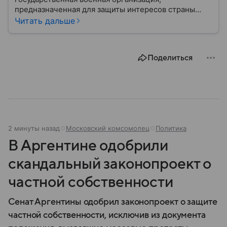
предназначенная для защиты интересов страны
военным путем. Была создана после
Читать дальше
провозглашения независимости Украины в 1991
году. В материале — главное по теме.
Поделиться
2 минуты назад
Московский комсомолец
Политика
В Аргентине одобрили
скандальный законопроект о
частной собственности
Сенат Аргентины одобрил законопроект о защите
частной собственности, исключив из документа