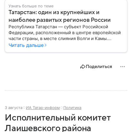
Узнать больше по теме
Татарстан: один из крупнейших и
наиболее развитых регионов России
Республика Татарстан — субъект Российской
Федерации, расположенный в центре европейской
части страны, в месте слияния Волги и Камы.
Регион считается одним из ведущих
Читать дальше
экономических, научных и культурных центров
России; также он известен развитой
промышленностью, богатым историческим
Поделиться
наследием, многонациональным населением и
столицей — Казанью. Собрали все самое главное.
3 августа
ИА Татар-информ
Политика
Исполнительный комитет
Лаишевского района